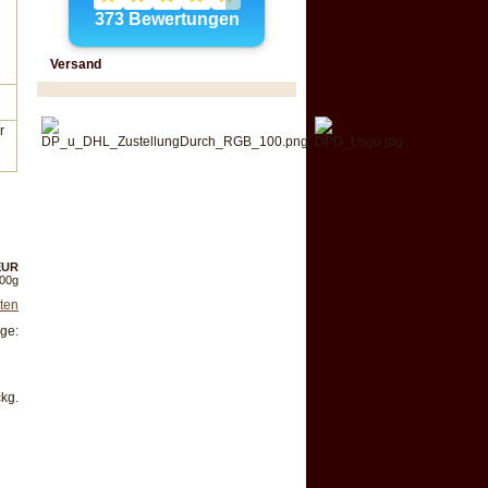
Versand
r
 EUR
100g
ten
ge:
kg.