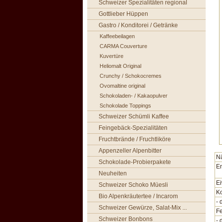
Schweizer Spezialitäten regional
Gottlieber Hüppen
Gastro / Konditorei / Getränke
Kaffeebeilagen
CARMA Couverture
Kuvertüre
Heliomalt Original
Crunchy / Schokocremes
Ovomaltine original
Schokoladen- / Kakaopulver
Schokolade Toppings
Schweizer Schümli Kaffee
Feingebäck-Spezialitäten
Fruchtbrände / Fruchtliköre
Appenzeller Alpenbitter
Nä
Schokolade-Probierpakete
En
Neuheiten
Ei
Schweizer Schoko Müesli
K
Bio Alpenkräutertee / Incarom
- 
Schweizer Gewürze, Salat-Mix ...
Fe
Schweizer Bonbons
- 