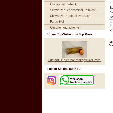
Fe
Chips / Salzgebäck
Ba
Schweizer Lebensmittel Feinkost
N
Schweizer Nonfood Produkte
Sa
Fanartikel
en
In
Geschenkgutscheine
Zu
Unser Top-Seller zum Top Preis
Di
Ma
Original Dubler Mohrenköpfe 4er Pckg.
Folgen Sie uns auch auf: