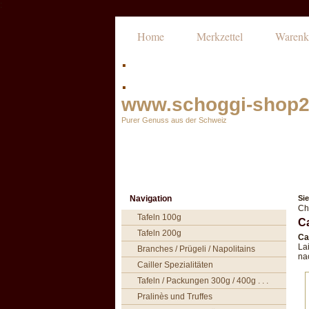
:
Home
Merkzettel
Warenk
.
.
www.schoggi-shop2
Purer Genuss aus der Schweiz
Navigation
Sie
Ch
Tafeln 100g
Ca
Tafeln 200g
Ca
La
Branches / Prügeli / Napolitains
nac
Cailler Spezialitäten
Tafeln / Packungen 300g / 400g . . .
Pralinès und Truffes