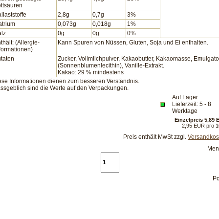
ttsäuren
llaststoffe
2,8g
0,7g
3%
atrium
0,073g
0,018g
1%
lz
0g
0g
0%
thält: (Allergie-
Kann Spuren von Nüssen, Gluten, Soja und Ei enthalten.
formationen)
taten
Zucker, Vollmilchpulver, Kakaobutter, Kakaomasse, Emulgato
(Sonnenblumenlecithin), Vanille-Extrakt.
Kakao: 29 % mindestens
ese Informationen dienen zum besseren Verständnis.
ssgeblich sind die Werte auf den Verpackungen.
Auf Lager
Lieferzeit: 5 - 8
Werktage
Einzelpreis 5,89
2,95 EUR pro 
Preis enthält MwSt zzgl.
Versandkos
Men
Pc