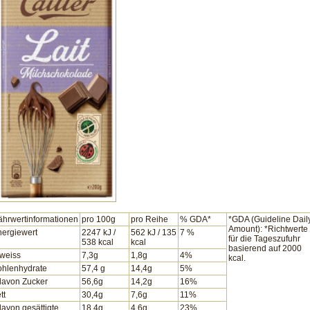
hrwertinformationen
pro 100g
pro Reihe
% GDA*
*GDA (Guideline Dail
Amount): *Richtwerte
ergiewert
2247 kJ /
562 kJ / 135
7 %
für die Tageszufuhr
538 kcal
kcal
basierend auf 2000
weiss
7,3g
1,8g
4%
kcal.
ohlenhydrate
57,4 g
14,4g
5%
davon Zucker
56,6g
14,2g
16%
tt
30,4g
7,6g
11%
davon gesättigte
18,4g
4,6g
23%