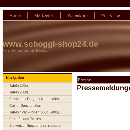
:
Home
Merkzettel
Warenkorb
Zur Kasse
.
.
www.schoggi-shop24.de
Purer Genuss aus der Schweiz
Navigation
Presse
Tafeln 100g
Pressemeldung
Tafeln 200g
Branches / Prügeli / Napolitains
Cailler Spezialitäten
Tafeln / Packungen 300g / 400g . . .
Pralinès und Truffes
Schweizer Spezialitäten regional