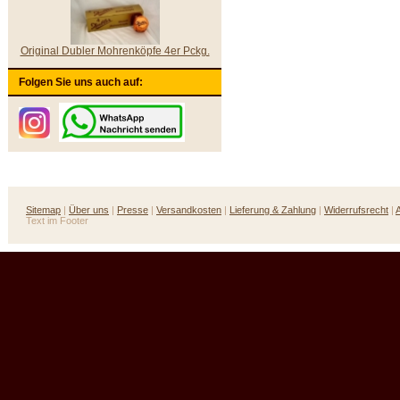
Original Dubler Mohrenköpfe 4er Pckg.
Folgen Sie uns auch auf:
Sitemap
|
Über uns
|
Presse
|
Versandkosten
|
Lieferung & Zahlung
|
Widerrufsrecht
|
Text im Footer