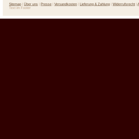
Sitemap
|
Über uns
|
Presse
|
Versandkosten
|
Lieferung & Zahlung
|
Widerrufsrecht
|
Text im Footer