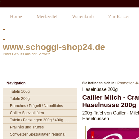
:
Home
Merkzettel
Warenkorb
Zur Kasse
.
.
www.schoggi-shop24.de
Purer Genuss aus der Schweiz
Navigation
Sie befinden sich in:
Promotion-K
Haselnüsse 200g
Tafeln 100g
Cailler Milch - Cr
Tafeln 200g
Haselnüsse 200g
Branches / Prügeli / Napolitains
200g-Tafel von Cailler - Mi
Cailler Spezialitäten
Haselnüssen
Tafeln / Packungen 300g / 400g . . .
Pralinès und Truffes
Schweizer Spezialitäten regional