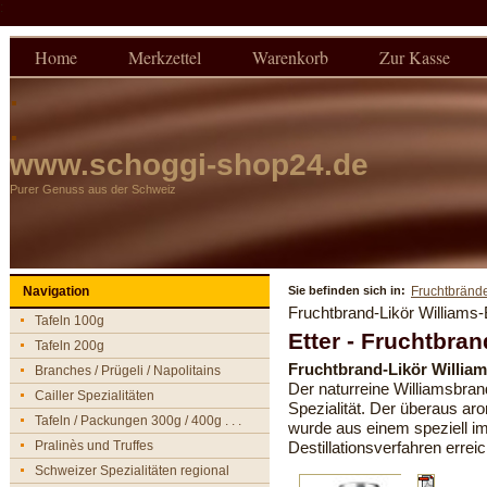
:
Home
Merkzettel
Warenkorb
Zur Kasse
.
.
www.schoggi-shop24.de
Purer Genuss aus der Schweiz
Navigation
Sie befinden sich in:
Fruchtbrände
Fruchtbrand-Likör Williams-
Tafeln 100g
Etter - Fruchtbran
Tafeln 200g
Fruchtbrand-Likör William
Branches / Prügeli / Napolitains
Der naturreine Williamsbrand
Cailler Spezialitäten
Spezialität. Der überaus 
Tafeln / Packungen 300g / 400g . . .
wurde aus einem speziell i
Pralinès und Truffes
Destillationsverfahren erreic
Schweizer Spezialitäten regional