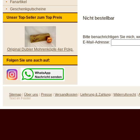
Fanartikel
Geschenkgutscheine
Unser Top-Seller zum Top Preis
Nicht bestellbar
Bitte benachrichtigen Sie mich, w
E-Mail-Adresse:
Original Dubler Mohrenköpfe 4er Pckg.
Folgen Sie uns auch auf:
Sitemap
|
Über uns
|
Presse
|
Versandkosten
|
Lieferung & Zahlung
|
Widerrufsrecht
|
Text im Footer