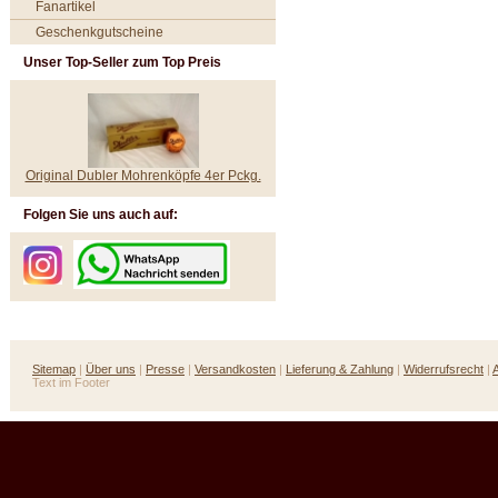
Fanartikel
Geschenkgutscheine
Unser Top-Seller zum Top Preis
Original Dubler Mohrenköpfe 4er Pckg.
Folgen Sie uns auch auf:
Sitemap
|
Über uns
|
Presse
|
Versandkosten
|
Lieferung & Zahlung
|
Widerrufsrecht
|
Text im Footer