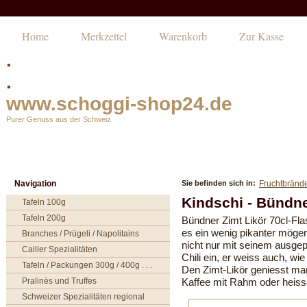
:
Home
Merkzettel
Warenkorb
Zur Kasse
.
.
www.schoggi-shop24.de
Purer Genuss aus der Schweiz
Navigation
Sie befinden sich in:
Fruchtbrände
Kindschi - Bündne
Tafeln 100g
Tafeln 200g
Bündner Zimt Likör 70cl-Fla
es ein wenig pikanter mögen
Branches / Prügeli / Napolitains
nicht nur mit seinem ausg
Cailler Spezialitäten
Chili ein, er weiss auch, 
Tafeln / Packungen 300g / 400g . . .
Den Zimt-Likör geniesst man
Pralinès und Truffes
Kaffee mit Rahm oder heiss
Schweizer Spezialitäten regional