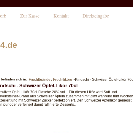
orb
Zur Kasse
Kontakt
Direkteingabe
4.de
 befinden sich in:
Fruchtbrände / Fruchtliköre
>
Kindschi - Schwiizer Öpfel-Likör 70c
ndschi - Schwiizer Öpfel-Likör 70cl
hwiizer Öpfel Likör 70cl-Flasche 20% vol. - Für diesen Likör wird Saft und
avensteiner-Brand aus Schweizer Äpfeln zusammen mit Zimt während fünf Woche
zeriert und mit Schweizer Zucker perfektioniert. Den Schweizer Apfellikör geniesst
 pur oder verfeinert damit raffinierte Desserts..