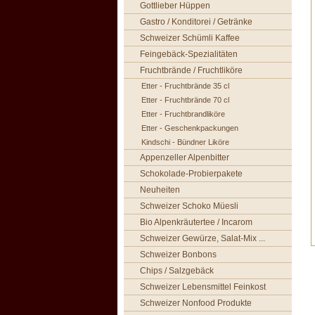
Gottlieber Hüppen
Gastro / Konditorei / Getränke
Schweizer Schümli Kaffee
Feingebäck-Spezialitäten
Fruchtbrände / Fruchtliköre
Etter - Fruchtbrände 35 cl
Etter - Fruchtbrände 70 cl
Etter - Fruchtbrandliköre
Etter - Geschenkpackungen
Kindschi - Bündner Liköre
Appenzeller Alpenbitter
Schokolade-Probierpakete
Neuheiten
Schweizer Schoko Müesli
Bio Alpenkräutertee / Incarom
Schweizer Gewürze, Salat-Mix ...
Schweizer Bonbons
Chips / Salzgebäck
Schweizer Lebensmittel Feinkost
Schweizer Nonfood Produkte