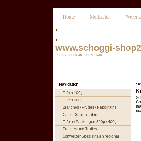
:
Home
Merkzettel
Warenk
.
.
www.schoggi-shop2
Purer Genuss aus der Schweiz
Navigation
Sie
Ki
Tafeln 100g
Sc
Tafeln 200g
Gr
ma
Branches / Prügeli / Napolitains
man
Cailler Spezialitäten
Tafeln / Packungen 300g / 400g . . .
Pralinès und Truffes
Schweizer Spezialitäten regional