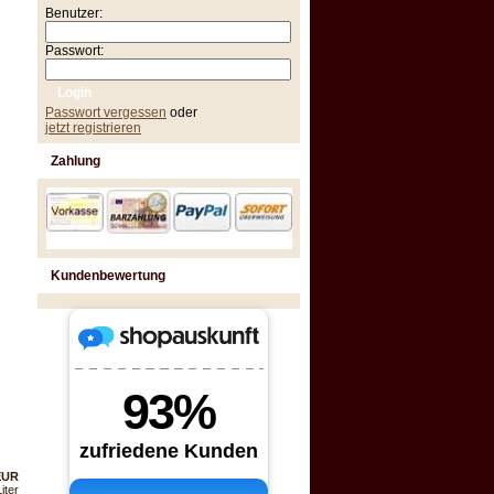
Benutzer:
Passwort:
Passwort vergessen
oder
jetzt registrieren
Zahlung
Kundenbewertung
 EUR
iter