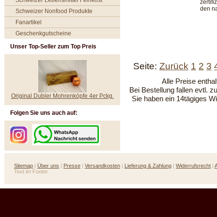
Schweizer Lebensmittel Feinkost
zertif
den n
Schweizer Nonfood Produkte
Fanartikel
Geschenkgutscheine
Unser Top-Seller zum Top Preis
Seite:
Zurück
1
2
3
Alle Preise entha
Bei Bestellung fallen evtl. 
Original Dubler Mohrenköpfe 4er Pckg.
Sie haben ein 14tägiges Wi
Folgen Sie uns auch auf:
Sitemap
|
Über uns
|
Presse
|
Versandkosten
|
Lieferung & Zahlung
|
Widerrufsrecht
|
Text im Footer