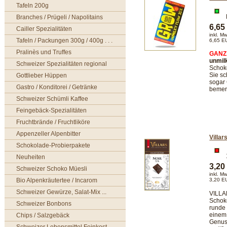
Tafeln 200g
Branches / Prügeli / Napolitains
6,6
Cailler Spezialitäten
inkl. M
Tafeln / Packungen 300g / 400g . . .
6,65 E
Pralinès und Truffes
GANZ
unmil
Schweizer Spezialitäten regional
Schoko
Sie sc
Gottlieber Hüppen
sogar 
Gastro / Konditorei / Getränke
bemer
Schweizer Schümli Kaffee
Feingebäck-Spezialitäten
Fruchtbrände / Fruchtliköre
Appenzeller Alpenbitter
Villar
Schokolade-Probierpakete
Neuheiten
3,2
Schweizer Schoko Müesli
inkl. M
Bio Alpenkräutertee / Incarom
3,20 E
Schweizer Gewürze, Salat-Mix ...
VILLAR
Schok
Schweizer Bonbons
runde
einem
Chips / Salzgebäck
Genuss