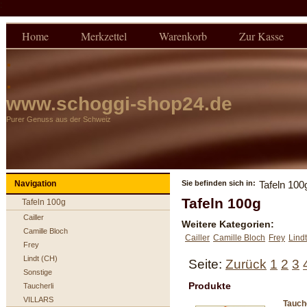
:
Home
Merkzettel
Warenkorb
Zur Kasse
.
.
www.schoggi-shop24.de
Purer Genuss aus der Schweiz
Navigation
Sie befinden sich in:
Tafeln 100
Tafeln 100g
Tafeln 100g
Cailler
Weitere Kategorien:
Camille Bloch
Cailler
Camille Bloch
Frey
Lind
Frey
Lindt (CH)
Seite:
Zurück
1
2
3
Sonstige
Produkte
Taucherli
VILLARS
Tauch