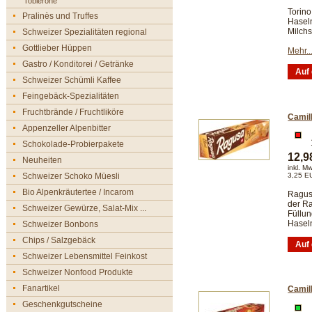
Toblerone
Torin
Pralinès und Truffes
Hasel
Milch
Schweizer Spezialitäten regional
Gottlieber Hüppen
Mehr..
Gastro / Konditorei / Getränke
Schweizer Schümli Kaffee
Feingebäck-Spezialitäten
Fruchtbrände / Fruchtliköre
Camil
Appenzeller Alpenbitter
Schokolade-Probierpakete
12,
Neuheiten
inkl. M
Schweizer Schoko Müesli
3,25 E
Bio Alpenkräutertee / Incarom
Ragus
der Ra
Schweizer Gewürze, Salat-Mix ...
Füllun
Hasel
Schweizer Bonbons
Chips / Salzgebäck
Schweizer Lebensmittel Feinkost
Schweizer Nonfood Produkte
Fanartikel
Camil
Geschenkgutscheine