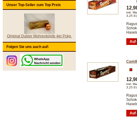
Unser Top-Seller zum Top Preis
12,
inkl. M
3,25 E
Ragus
Schok
Hasel
Original Dubler Mohrenköpfe 4er Pckg.
Folgen Sie uns auch auf:
Camil
12,
inkl. M
3,25 E
Ragus
Schok
Hasel