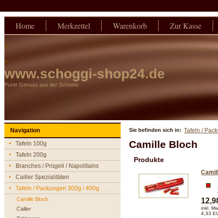
:
Home
Merkzettel
Warenkorb
Zur Kasse
.
.
www.schoggi-shop24.de
Purer Genuss aus der Schweiz
Navigation
Sie befinden sich in:
Tafeln / Pack
Camille Bloch
Tafeln 100g
Tafeln 200g
Produkte
Branches / Prügeli / Napolitains
Camill
Cailler Spezialitäten
Tafeln / Packungen 300g / 400g . . .
Camille Bloch
12,
inkl. M
Cailler
4,33 E