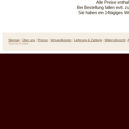
Alle Preise entha
Bei Bestellung fallen evtl. 
Sie haben ein 14tägiges Wi
Sitemap
|
Über uns
|
Presse
|
Versandkosten
|
Lieferung & Zahlung
|
Widerrufsrecht
|
Text im Footer