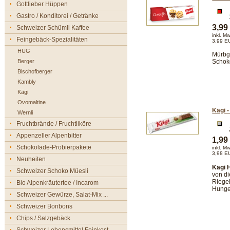
Gottlieber Hüppen
Gastro / Konditorei / Getränke
3,9
Schweizer Schümli Kaffee
inkl. M
Feingebäck-Spezialitäten
3,99 E
HUG
Mürbg
Berger
Schok
Bischofberger
Kambly
Kägi
Ovomaltine
Kägi 
Wernli
Fruchtbrände / Fruchtliköre
Appenzeller Alpenbitter
1,9
Schokolade-Probierpakete
inkl. M
3,98 E
Neuheiten
Kägi 
Schweizer Schoko Müesli
von d
Riegel
Bio Alpenkräutertee / Incarom
Hunge
Schweizer Gewürze, Salat-Mix ...
Schweizer Bonbons
Chips / Salzgebäck