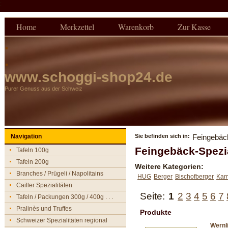
:
Home
Merkzettel
Warenkorb
Zur Kasse
.
.
www.schoggi-shop24.de
Purer Genuss aus der Schweiz
Navigation
Sie befinden sich in:
Feingebäck
Feingebäck-Spezia
Tafeln 100g
Tafeln 200g
Weitere Kategorien:
Branches / Prügeli / Napolitains
HUG
Berger
Bischofberger
Kam
Cailler Spezialitäten
Seite:
1
2
3
4
5
6
7
Tafeln / Packungen 300g / 400g . . .
Pralinès und Truffes
Produkte
Schweizer Spezialitäten regional
Wernl