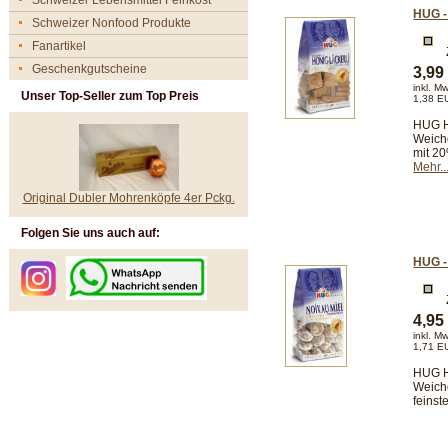
Schweizer Lebensmittel Feinkost
HUG -
Schweizer Nonfood Produkte
Fanartikel
Geschenkgutscheine
3,9
inkl. M
Unser Top-Seller zum Top Preis
1,38 E
HUG Ho
Weiche
mit 2
Mehr..
Original Dubler Mohrenköpfe 4er Pckg.
Folgen Sie uns auch auf:
HUG - 
4,9
inkl. M
1,71 E
HUG Ho
Weiche
feins