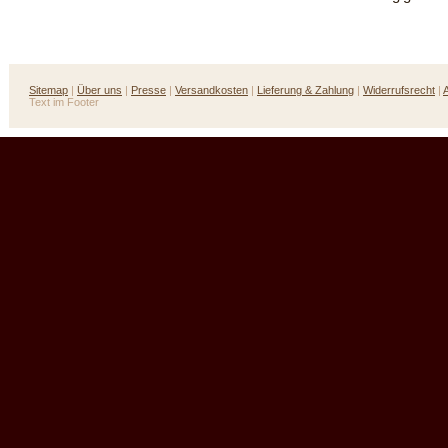
Sitemap
|
Über uns
|
Presse
|
Versandkosten
|
Lieferung & Zahlung
|
Widerrufsrecht
|
Text im Footer