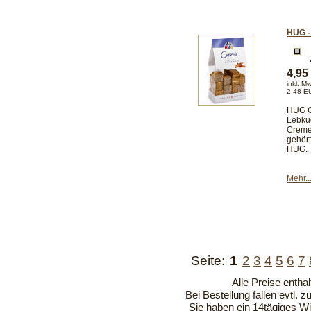
HUG -
4,9
inkl. M
2,48 E
HUG Cr
Lebkuc
Creme
gehört
HUG.
Mehr..
Seite:
1
2
3
4
5
6
7
Alle Preise entha
Bei Bestellung fallen evtl. 
Sie haben ein 14tägiges Wi