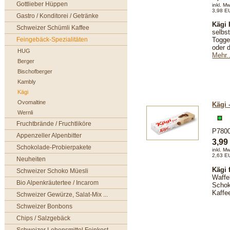
Gottlieber Hüppen
inkl. M
3,98 E
Gastro / Konditorei / Getränke
Kägi 
Schweizer Schümli Kaffee
selbs
Feingebäck-Spezialitäten
Togge
oder 
HUG
Mehr..
Berger
Bischofberger
Kambly
Kägi
Ovomaltine
Kägi -
Wernli
Fruchtbrände / Fruchtliköre
P780
Appenzeller Alpenbitter
3,9
Schokolade-Probierpakete
inkl. M
2,63 E
Neuheiten
Kägi 
Schweizer Schoko Müesli
Waffel
Bio Alpenkräutertee / Incarom
Schok
Kaffe
Schweizer Gewürze, Salat-Mix ...
Schweizer Bonbons
Chips / Salzgebäck