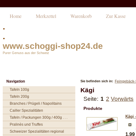
:
Home
Merkzettel
Warenkorb
Zur Kasse
.
.
www.schoggi-shop24.de
Purer Genuss aus der Schweiz
Navigation
Sie befinden sich in:
Feingebäck-S
Kägi
Tafeln 100g
Tafeln 200g
Seite:
1
2
Vorwärts
Branches / Prügeli / Napolitains
Produkte
Cailler Spezialitäten
Kägi 
Tafeln / Packungen 300g / 400g . . .
Pralinès und Truffes
Schweizer Spezialitäten regional
1,9