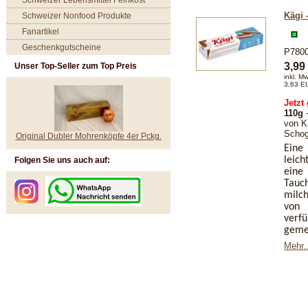
Schweizer Lebensmittel Feinkost
Kägi 
Schweizer Nonfood Produkte
Fanartikel
Geschenkgutscheine
P780
3,9
Unser Top-Seller zum Top Preis
inkl. M
3,63 E
Jetzt
110g
von K
Schog
Original Dubler Mohrenköpfe 4er Pckg.
Eine
leic
Folgen Sie uns auch auf:
eine
Tauc
milch
von 
verf
geme
Mehr..