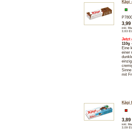
Kägi 
P780
3,9
inkl. M
3,63 E
Jetzt
110g
-
Eine k
einer
dunkl
einzi
cremi
Sinne
mit F
Kägi 
3,8
inkl. M
3,09 E