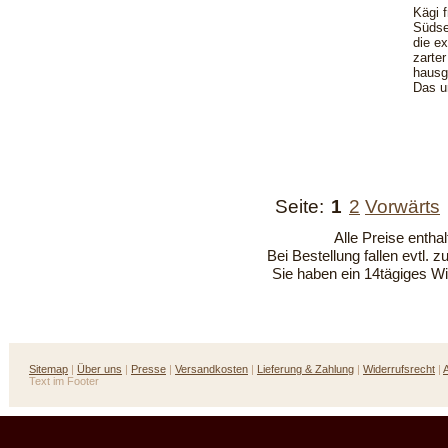
Kägi f
Südse
die ex
zarte
hausg
Das u
Seite:
1
2
Vorwärts
Alle Preise entha
Bei Bestellung fallen evtl. 
Sie haben ein 14tägiges Wi
Sitemap
|
Über uns
|
Presse
|
Versandkosten
|
Lieferung & Zahlung
|
Widerrufsrecht
|
Text im Footer