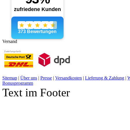
Versand
Sitemap
|
Über uns
|
Presse
|
Versandkosten
|
Lieferung & Zahlung
|
W
Bonusprogramm
Text im Footer