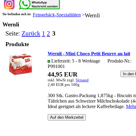
Sie befinden sich in:
Feingebäck-Spezialitäten
>
Wernli
Wernli
Seite:
Zurück
1
2
3
Produkte
Wernli - Mini Choco Petit Beurre au lait
Lieferzeit: 5 - 8 Werktage
Produkt-Nr.:
P991001
44,95 EUR
inkl. MwSt zzgl.
Versand
2,40 EUR pro 100g
300 Stk. Gastro-Packung 1,875kg - Biscuits m
Täfelchen aus Schweizer Milchschokolade (
Ideal geeignet als leckere Kaffeebeilage.
Mehr.